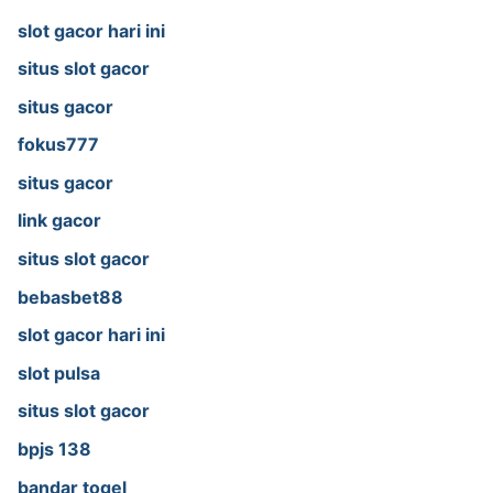
slot gacor hari ini
situs slot gacor
situs gacor
fokus777
situs gacor
link gacor
situs slot gacor
bebasbet88
slot gacor hari ini
slot pulsa
situs slot gacor
bpjs 138
bandar togel