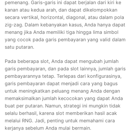
pemenang. Garis-garis ini dapat berjalan dari kiri ke
kanan atau kedua arah, dan dapat dikelompokkan
secara vertikal, horizontal, diagonal, atau dalam pola
zig-zag. Dalam kebanyakan kasus, Anda hanya dapat
menang jika Anda memiliki tiga hingga lima simbol
yang cocok pada garis pembayaran yang valid dalam
satu putaran.
Pada beberapa slot, Anda dapat mengubah jumlah
garis pembayaran, dan pada slot lainnya, jumlah garis
pembayarannya tetap. Terlepas dari konfigurasinya,
garis pembayaran dapat menjadi cara yang bagus
untuk meningkatkan peluang menang Anda dengan
memaksimalkan jumlah kecocokan yang dapat Anda
buat per putaran. Namun, strategi ini mungkin tidak
selalu berhasil, karena slot memberikan hasil acak
melalui RNG. Jadi, penting untuk memahami cara
kerjanya sebelum Anda mulai bermain.