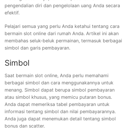
pengendalian diri dan pengelolaan uang Anda secara
efektif.
Pelajari semua yang perlu Anda ketahui tentang cara
bermain slot online dari rumah Anda. Artikel ini akan
membahas seluk-beluk permainan, termasuk berbagai
simbol dan garis pembayaran.
Simbol
Saat bermain slot online, Anda perlu memahami
berbagai simbol dan cara menggunakannya untuk
menang. Simbol dapat berupa simbol pembayaran
atau simbol khusus, yang memicu putaran bonus.
Anda dapat memeriksa tabel pembayaran untuk
informasi tentang simbol dan nilai pembayarannya.
Anda juga dapat menemukan detail tentang simbol
bonus dan scatter.