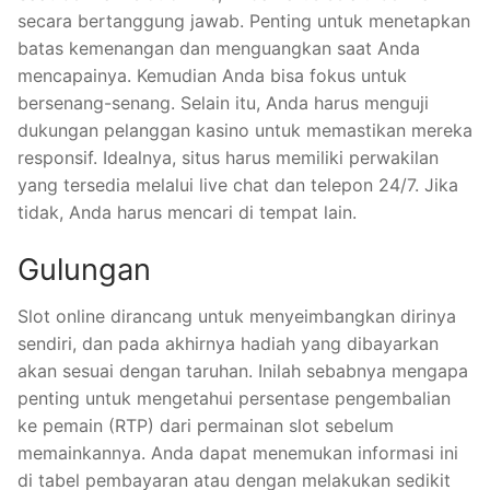
secara bertanggung jawab. Penting untuk menetapkan
batas kemenangan dan menguangkan saat Anda
mencapainya. Kemudian Anda bisa fokus untuk
bersenang-senang. Selain itu, Anda harus menguji
dukungan pelanggan kasino untuk memastikan mereka
responsif. Idealnya, situs harus memiliki perwakilan
yang tersedia melalui live chat dan telepon 24/7. Jika
tidak, Anda harus mencari di tempat lain.
Gulungan
Slot online dirancang untuk menyeimbangkan dirinya
sendiri, dan pada akhirnya hadiah yang dibayarkan
akan sesuai dengan taruhan. Inilah sebabnya mengapa
penting untuk mengetahui persentase pengembalian
ke pemain (RTP) dari permainan slot sebelum
memainkannya. Anda dapat menemukan informasi ini
di tabel pembayaran atau dengan melakukan sedikit