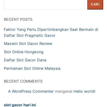
Cari
CARI
RECENT POSTS
Faktor Yang Perlu Dipertimbangkan Saat Bermain di
Daftar Slot Pragmatic Gacor
Maxwin Slot Gacor Review
Slot Online Hongkong
Daftar Slot Gacor Dana
Permainan Slot Online Malaysia
RECENT COMMENTS
A WordPress Commenter
mengenai
Hello world!
slot gacor hari ini