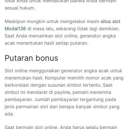
lokal Anda untuk memastikan bahwa Anda bermain
sesuai hukum.
Meskipun mungkin untuk mengelabui mesin
situs slot
Modal138
di masa lalu, sekarang tidak lagi demikian.
Saat Anda memainkan slot online, generator angka
acak menentukan hasil setiap putaran.
Putaran bonus
Slot online menggunakan generator angka acak untuk
menentukan hasil. Komputer memilih nomor acak yang
berkorelasi dengan susunan simbol tertentu. Saat
simbol ini mendarat di payline, pemain menerima
pembayaran. Jumlah pembayaran tergantung pada
jenis permainan slot dan berapa banyak simbol yang
ada.
Saat bermain slot online, Anda harus selalu bermain