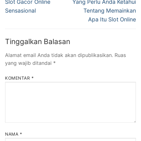
pos
Previous
Next
Slot Gacor Online
Yang Perlu Anda Ketahui
post:
post:
Sensasional
Tentang Memainkan
Apa Itu Slot Online
Tinggalkan Balasan
Alamat email Anda tidak akan dipublikasikan.
Ruas
yang wajib ditandai
*
KOMENTAR
*
NAMA
*