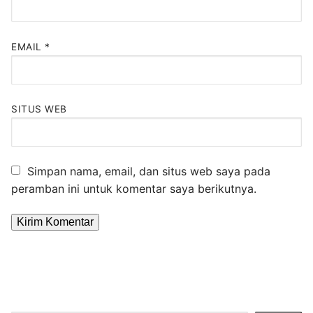
EMAIL
*
SITUS WEB
Simpan nama, email, dan situs web saya pada
peramban ini untuk komentar saya berikutnya.