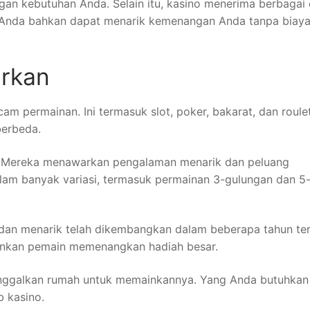
ngan kebutuhan Anda. Selain itu, kasino menerima berbagai 
. Anda bahkan dapat menarik kemenangan Anda tanpa biay
arkan
am permainan. Ini termasuk slot, poker, bakarat, dan roulet
berbeda.
in. Mereka menawarkan pengalaman menarik dan peluang
am banyak variasi, termasuk permainan 3-gulungan dan 5
u dan menarik telah dikembangkan dalam beberapa tahun ter
kinkan pemain memenangkan hadiah besar.
ninggalkan rumah untuk memainkannya. Yang Anda butuhkan
b kasino.