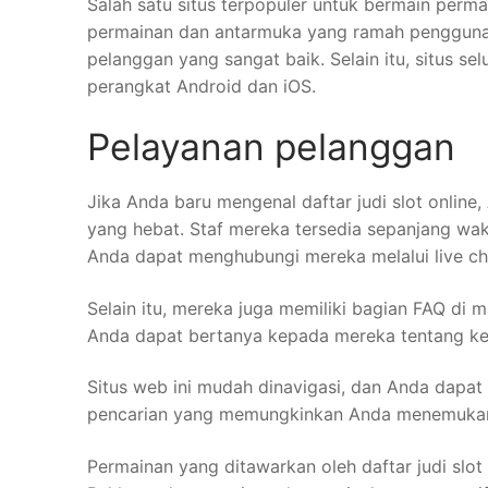
Salah satu situs terpopuler untuk bermain per
permainan dan antarmuka yang ramah pengguna.
pelanggan yang sangat baik. Selain itu, situs s
perangkat Android dan iOS.
Pelayanan pelanggan
Jika Anda baru mengenal daftar judi slot onli
yang hebat. Staf mereka tersedia sepanjang wa
Anda dapat menghubungi mereka melalui live chat
Selain itu, mereka juga memiliki bagian FAQ d
Anda dapat bertanya kepada mereka tentang keb
Situs web ini mudah dinavigasi, dan Anda dapat 
pencarian yang memungkinkan Anda menemukan 
Permainan yang ditawarkan oleh daftar judi slot 