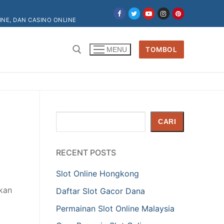
NE, DAN CASINO ONLINE
TOMBOL
MENU
Cari
CARI
RECENT POSTS
Slot Online Hongkong
kan
Daftar Slot Gacor Dana
Permainan Slot Online Malaysia