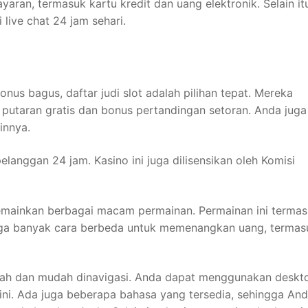
ran, termasuk kartu kredit dan uang elektronik. Selain it
ive chat 24 jam sehari.
nus bagus, daftar judi slot adalah pilihan tepat. Mereka
utaran gratis dan bonus pertandingan setoran. Anda juga
innya.
anggan 24 jam. Kasino ini juga dilisensikan oleh Komisi
ainkan berbagai macam permainan. Permainan ini termas
a juga banyak cara berbeda untuk memenangkan uang, termas
mah dan mudah dinavigasi. Anda dapat menggunakan deskt
 ini. Ada juga beberapa bahasa yang tersedia, sehingga An