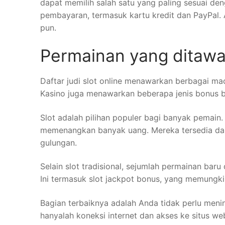
dapat memilih salah satu yang paling sesuai de
pembayaran, termasuk kartu kredit dan PayPal
pun.
Permainan yang ditaw
Daftar judi slot online menawarkan berbagai mac
Kasino juga menawarkan beberapa jenis bonus 
Slot adalah pilihan populer bagi banyak pema
memenangkan banyak uang. Mereka tersedia dal
gulungan.
Selain slot tradisional, sejumlah permainan bar
Ini termasuk slot jackpot bonus, yang memung
Bagian terbaiknya adalah Anda tidak perlu me
hanyalah koneksi internet dan akses ke situs we