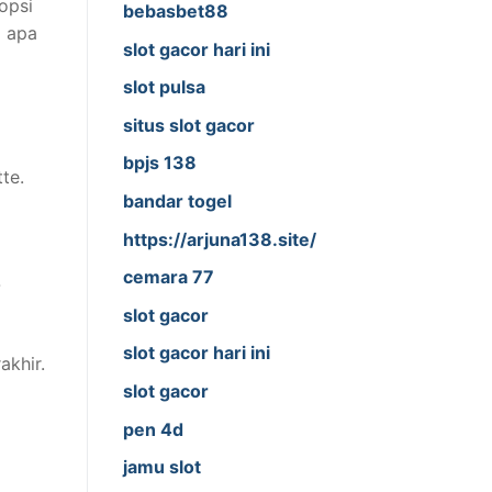
opsi
bebasbet88
a apa
slot gacor hari ini
slot pulsa
situs slot gacor
bpjs 138
te.
bandar togel
https://arjuna138.site/
cemara 77
-
slot gacor
slot gacor hari ini
akhir.
slot gacor
pen 4d
jamu slot