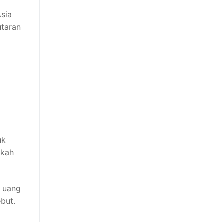
Asia
utaran
uk
akah
n uang
but.