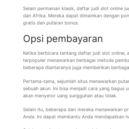
Selain permainan klasik, daftar judi slot onlin
dan Afrika. Mereka dapat dimainkan dengan pons
gratis dan putaran bonus.
Opsi pembayaran
Ketika berbicara tentang daftar judi slot online,
terpopuler menawarkan berbagai metode pembayar
beberapa diantaranya juga memberikan berbag
Pertama-tama, sejumlah situs menawarkan putar
sebuah akun. Ini bisa menjadi cara yang bagus
akan menyetor uang sungguhan atau tidak.
Selain itu, beberapa dari mereka menawarkan p
Anda. Ini dapat membantu Anda mendapatkan hasi