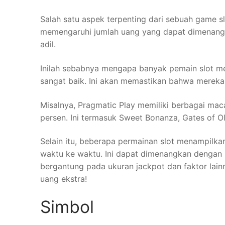
Salah satu aspek terpenting dari sebuah game sl
memengaruhi jumlah uang yang dapat dimenang
adil.
Inilah sebabnya mengapa banyak pemain slot me
sangat baik. Ini akan memastikan bahwa mereka
Misalnya, Pragmatic Play memiliki berbagai m
persen. Ini termasuk Sweet Bonanza, Gates of O
Selain itu, beberapa permainan slot menampilka
waktu ke waktu. Ini dapat dimenangkan dengan m
bergantung pada ukuran jackpot dan faktor lain
uang ekstra!
Simbol