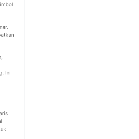
Simbol
nar.
patkan
n,
. Ini
aris
i
tuk