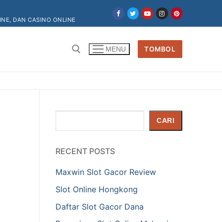
NE, DAN CASINO ONLINE
TOMBOL
MENU
Cari
CARI
RECENT POSTS
Maxwin Slot Gacor Review
Slot Online Hongkong
Daftar Slot Gacor Dana