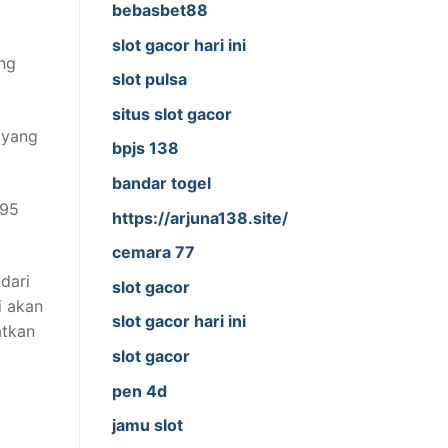
bebasbet88
slot gacor hari ini
ng
slot pulsa
situs slot gacor
 yang
bpjs 138
bandar togel
 95
https://arjuna138.site/
cemara 77
dari
slot gacor
i akan
slot gacor hari ini
atkan
slot gacor
pen 4d
jamu slot