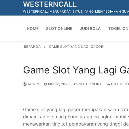
WESTERNCALL
Lompat
ke
WESTERNCALL MERUPAKAN SITUS YANG MENYEDIAKAN SUATU
konten
HOME
SLOT ONLINE
JUDI BOLA
TOGEL ON
BERANDA
GAME SLOT YANG LAGI GACOR
Game Slot Yang Lagi G
ADMIN
MEI 12, 2026
SLOT ONLINE
0 KOMEN
Game slot yang lagi gacor merupakan salah satu
dimainkan di smartphone atau perangkat mobile.
menawarkan tingkat pembayaran yang tinggi dan