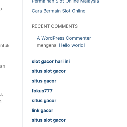
Permainan Slot Online Malaysia
a.
Cara Bermain Slot Online
RECENT COMMENTS
A WordPress Commenter
mengenai
Hello world!
untuk
slot gacor hari ini
kan
situs slot gacor
situs gacor
fokus777
u,
situs gacor
n
link gacor
situs slot gacor