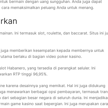
ntuk bermain dengan uang sungguhan. Anda juga dapat
i cara memaksimalkan peluang Anda untuk menang.
arkan
an. Ini termasuk slot, roulette, dan baccarat. Situs ini j
100 juga memberikan kesempatan kepada membernya untuk
rutama berlaku di bagian video poker kasino.
lot Habanero, yang tersedia di perangkat seluler. Ini
arkan RTP tinggi 96,95%.
line karena desainnya yang memikat. Hal ini juga didukung
 juga menawarkan berbagai opsi pembayaran, termasuk tran
a dari sebagian besar negara di seluruh dunia. Ini menjadik
ermain game kasino saat bepergian. Ini juga merupakan car