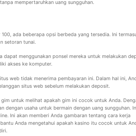
u tanpa mempertaruhkan uang sungguhan.
100, ada beberapa opsi berbeda yang tersedia. Ini termas
n setoran tunai.
ga dapat menggunakan ponsel mereka untuk melakukan dep
iki akses ke komputer.
tus web tidak menerima pembayaran ini. Dalam hal ini, An
langgan situs web sebelum melakukan deposit.
 gim untuk melihat apakah gim ini cocok untuk Anda. Deng
an dengan usaha untuk bermain dengan uang sungguhan. In
line. Ini akan memberi Anda gambaran tentang cara kerja
mbantu Anda mengetahui apakah kasino itu cocok untuk An
ri.