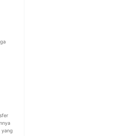
uga
sfer
annya
a yang