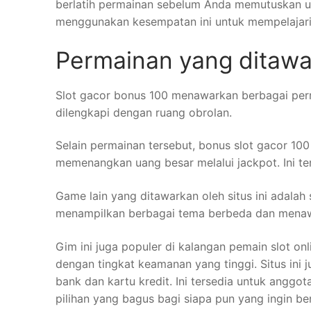
berlatih permainan sebelum Anda memutuskan u
menggunakan kesempatan ini untuk mempelajar
Permainan yang ditaw
Slot gacor bonus 100 menawarkan berbagai permain
dilengkapi dengan ruang obrolan.
Selain permainan tersebut, bonus slot gacor 
memenangkan uang besar melalui jackpot. Ini te
Game lain yang ditawarkan oleh situs ini adalah s
menampilkan berbagai tema berbeda dan menaw
Gim ini juga populer di kalangan pemain slot on
dengan tingkat keamanan yang tinggi. Situs ini
bank dan kartu kredit. Ini tersedia untuk anggot
pilihan yang bagus bagi siapa pun yang ingin b