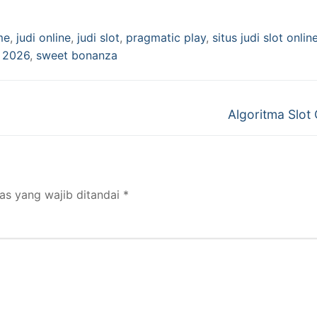
me
,
judi online
,
judi slot
,
pragmatic play
,
situs judi slot onlin
k 2026
,
sweet bonanza
Next
Algoritma Slot 
post:
as yang wajib ditandai
*