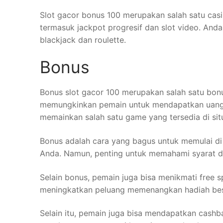
Slot gacor bonus 100 merupakan salah satu casi
termasuk jackpot progresif dan slot video. An
blackjack dan roulette.
Bonus
Bonus slot gacor 100 merupakan salah satu bonus
memungkinkan pemain untuk mendapatkan uang e
memainkan salah satu game yang tersedia di sit
Bonus adalah cara yang bagus untuk memulai di
Anda. Namun, penting untuk memahami syarat d
Selain bonus, pemain juga bisa menikmati free s
meningkatkan peluang memenangkan hadiah bes
Selain itu, pemain juga bisa mendapatkan cashba