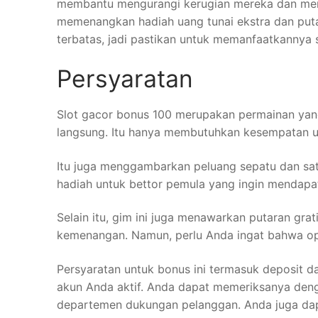
membantu mengurangi kerugian mereka dan memb
memenangkan hadiah uang tunai ekstra dan putar
terbatas, jadi pastikan untuk memanfaatkannya
Persyaratan
Slot gacor bonus 100 merupakan permainan ya
langsung. Itu hanya membutuhkan kesempatan u
Itu juga menggambarkan peluang sepatu dan sat
hadiah untuk bettor pemula yang ingin mendapat
Selain itu, gim ini juga menawarkan putaran g
kemenangan. Namun, perlu Anda ingat bahwa opsi
Persyaratan untuk bonus ini termasuk deposit d
akun Anda aktif. Anda dapat memeriksanya deng
departemen dukungan pelanggan. Anda juga da