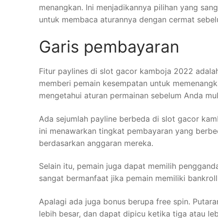
menangkan. Ini menjadikannya pilihan yang san
untuk membaca aturannya dengan cermat sebel
Garis pembayaran
Fitur paylines di slot gacor kamboja 2022 adala
memberi pemain kesempatan untuk memenangka
mengetahui aturan permainan sebelum Anda mul
Ada sejumlah payline berbeda di slot gacor kamb
ini menawarkan tingkat pembayaran yang berbe
berdasarkan anggaran mereka.
Selain itu, pemain juga dapat memilih penggan
sangat bermanfaat jika pemain memiliki bankroll 
Apalagi ada juga bonus berupa free spin. Put
lebih besar, dan dapat dipicu ketika tiga atau l