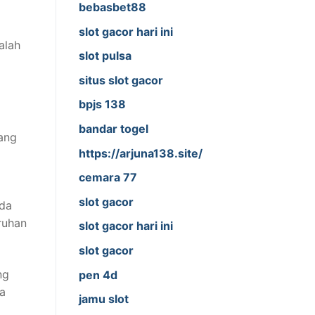
bebasbet88
slot gacor hari ini
alah
slot pulsa
situs slot gacor
bpjs 138
bandar togel
ang
https://arjuna138.site/
cemara 77
slot gacor
nda
ruhan
slot gacor hari ini
slot gacor
ng
pen 4d
a
jamu slot