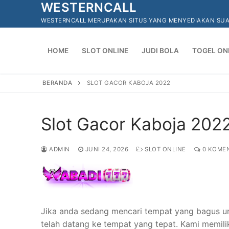
WESTERNCALL
Lompat
ke
WESTERNCALL MERUPAKAN SITUS YANG MENYEDIAKAN SUATU
konten
HOME
SLOT ONLINE
JUDI BOLA
TOGEL ON
BERANDA
SLOT GACOR KABOJA 2022
Slot Gacor Kaboja 202
ADMIN
JUNI 24, 2026
SLOT ONLINE
0 KOME
Jika anda sedang mencari tempat yang bagus u
telah datang ke tempat yang tepat. Kami memilik