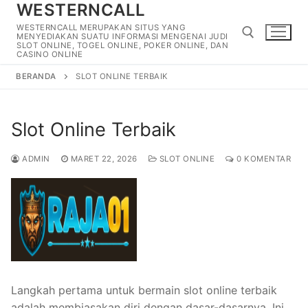
WESTERNCALL
Lompat
ke
WESTERNCALL MERUPAKAN SITUS YANG
MENYEDIAKAN SUATU INFORMASI MENGENAI JUDI
konten
SLOT ONLINE, TOGEL ONLINE, POKER ONLINE, DAN
CASINO ONLINE
BERANDA
SLOT ONLINE TERBAIK
Cari:
Slot Online Terbaik
ADMIN
MARET 22, 2026
SLOT ONLINE
0 KOMENTAR
Langkah pertama untuk bermain slot online terbaik
adalah membiasakan diri dengan dasar-dasarnya. Ini