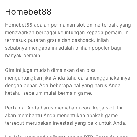
Homebet88
Homebet88 adalah permainan slot online terbaik yang
menawarkan berbagai keuntungan kepada pemain. Ini
termasuk putaran gratis dan cashback. Inilah
sebabnya mengapa ini adalah pilihan populer bagi
banyak pemain.
Gim ini juga mudah dimainkan dan bisa
menguntungkan jika Anda tahu cara menggunakannya
dengan benar. Ada beberapa hal yang harus Anda
ketahui sebelum mulai bermain game.
Pertama, Anda harus memahami cara kerja slot. Ini
akan membantu Anda menentukan apakah game
tersebut merupakan investasi yang baik untuk Anda.