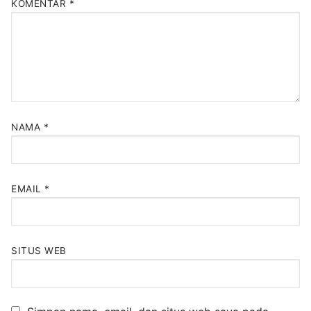
KOMENTAR
*
NAMA
*
EMAIL
*
SITUS WEB